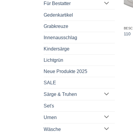
Für Bestatter
Gedenkartikel
+
Grabkreuze
BES
110
Innenausschlag
Kindersärge
Lichtgrün
Neue Produkte 2025
SALE
Särge & Truhen
Set's
Urnen
Wäsche