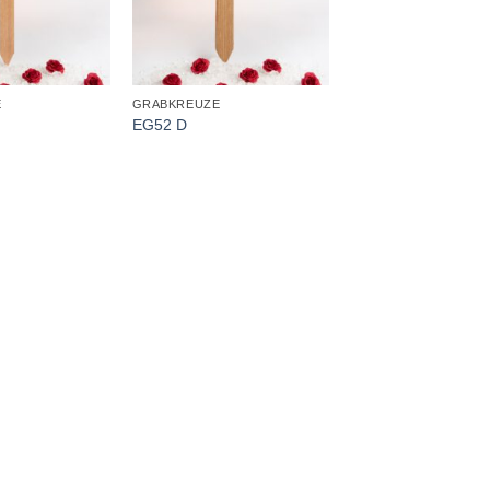
+
E
GRABKREUZE
EG52 D