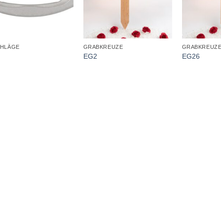
+
+
CHLÄGE
GRABKREUZE
GRABKREUZ
EG2
EG26