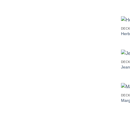
+
DEC
Herb
+
DEC
Jean
+
DEC
Marg