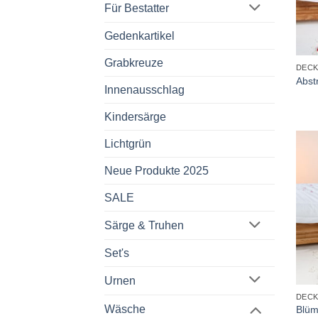
Für Bestatter
Gedenkartikel
+
Grabkreuze
DEC
Abst
Innenausschlag
Kindersärge
Lichtgrün
Neue Produkte 2025
SALE
Särge & Truhen
Set's
+
Urnen
DEC
Wäsche
Blüm