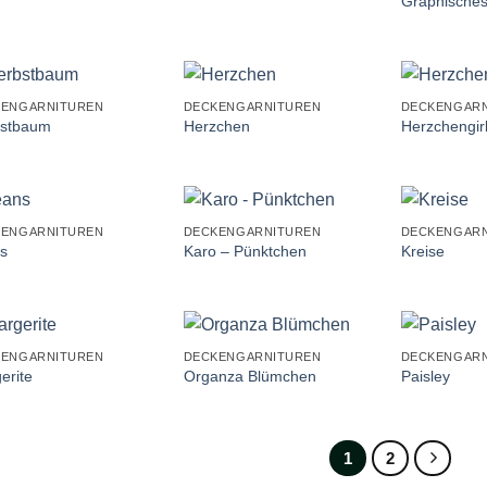
Graphisches
+
+
KENGARNITUREN
DECKENGARNITUREN
DECKENGARN
stbaum
Herzchen
Herzchengir
+
+
KENGARNITUREN
DECKENGARNITUREN
DECKENGARN
s
Karo – Pünktchen
Kreise
+
+
KENGARNITUREN
DECKENGARNITUREN
DECKENGARN
erite
Organza Blümchen
Paisley
1
2