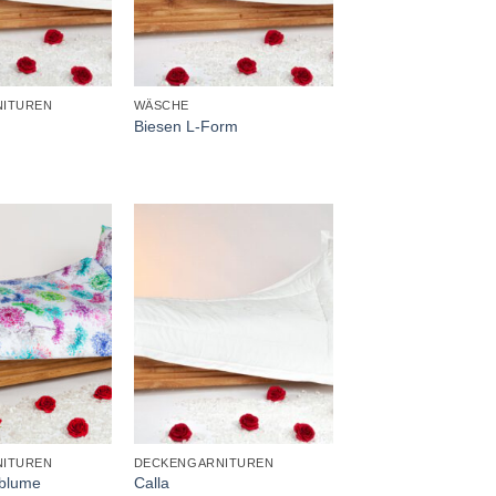
+
ITUREN
WÄSCHE
Biesen L-Form
+
ITUREN
DECKENGARNITUREN
eblume
Calla