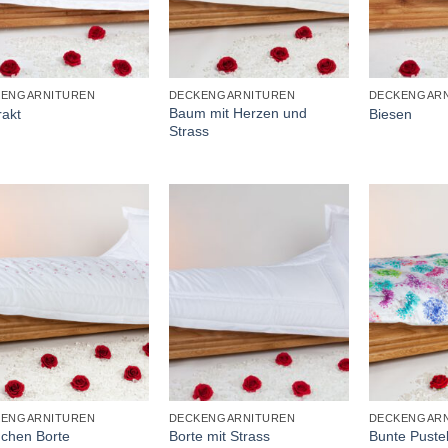
+
+
KENGARNITUREN
DECKENGARNITUREN
DECKENGARN
Baum mit Herzen und
rakt
Biesen
Strass
+
+
KENGARNITUREN
DECKENGARNITUREN
DECKENGARN
chen Borte
Borte mit Strass
Bunte Pust