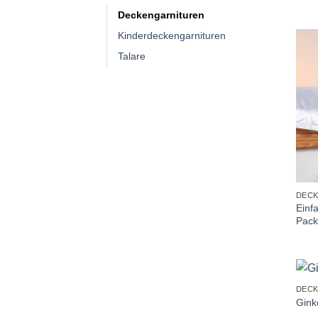
Deckengarnituren
Kinderdeckengarnituren
Talare
+
DEC
Einf
Pack
+
DEC
Gink