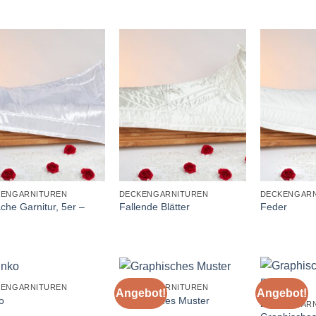
+
+
KENGARNITUREN
DECKENGARNITUREN
DECKENGARN
ache Garnitur, 5er –
Fallende Blätter
Feder
+
+
KENGARNITUREN
DECKENGARNITUREN
Angebot!
Angebot!
o
Graphisches Muster
DECKENGARN