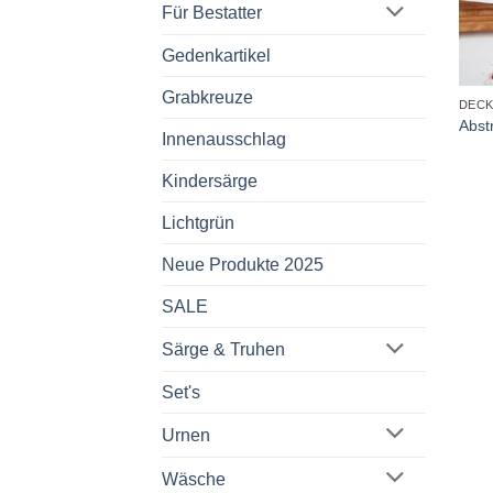
Für Bestatter
Gedenkartikel
+
Grabkreuze
DEC
Abst
Innenausschlag
Kindersärge
Lichtgrün
Neue Produkte 2025
SALE
Särge & Truhen
Set's
Urnen
Wäsche