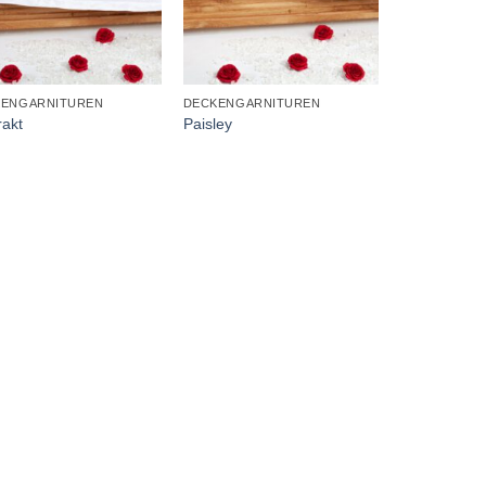
+
KENGARNITUREN
DECKENGARNITUREN
rakt
Paisley