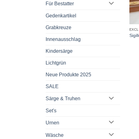
Für Bestatter
Gedenkartikel
+
Grabkreuze
EXCL
Sigi
Innenausschlag
Kindersärge
Lichtgrün
Neue Produkte 2025
SALE
Särge & Truhen
Set's
Urnen
Wäsche