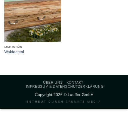
LICHTGRÜN
Waldachtal
ÜBER UNS
KONTAKT
IMPRESSUM & DATENSCHUTZERKLÄRUNG
Copyright 2026 © Lauffer GmbH
BETREUT DURCH
7PUNKT8 MEDIA