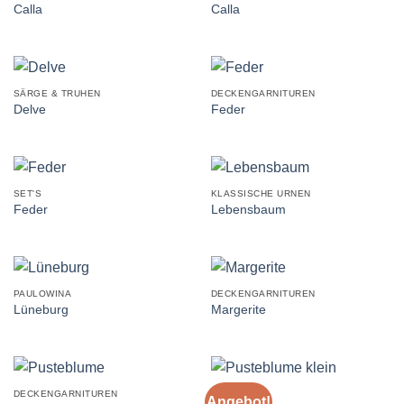
Calla
Calla
SÄRGE & TRUHEN
DECKENGARNITUREN
Delve
Feder
SET'S
KLASSISCHE URNEN
Feder
Lebensbaum
PAULOWINA
DECKENGARNITUREN
Lüneburg
Margerite
DECKENGARNITUREN
SET'S
Angebot!