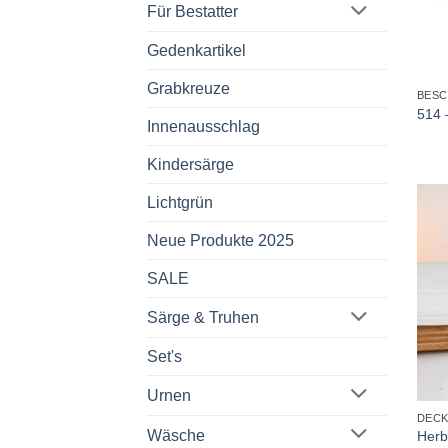
Für Bestatter
Gedenkartikel
+
Grabkreuze
BES
514 
Innenausschlag
Kindersärge
Lichtgrün
Neue Produkte 2025
SALE
Särge & Truhen
Set's
+
Urnen
DEC
Wäsche
Herb