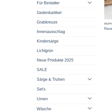
Für Bestatter
Gedenkartikel
+
Grabkreuze
PAPP
Rave
Innenausschlag
Kindersärge
Lichtgrün
Neue Produkte 2025
SALE
Särge & Truhen
Set's
Urnen
Wäsche