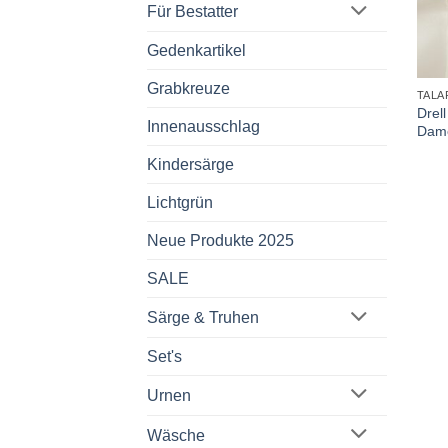
Für Bestatter
Gedenkartikel
+
Grabkreuze
TALA
Drel
Innenausschlag
Dam
Kindersärge
Lichtgrün
Neue Produkte 2025
SALE
Särge & Truhen
Set's
Urnen
Wäsche