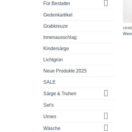
Für Bestatter
Gedenkartikel
+
Grabkreuze
URN
Wein
Innenausschlag
Kindersärge
Lichtgrün
Neue Produkte 2025
SALE
Särge & Truhen
Set's
Urnen
Wäsche