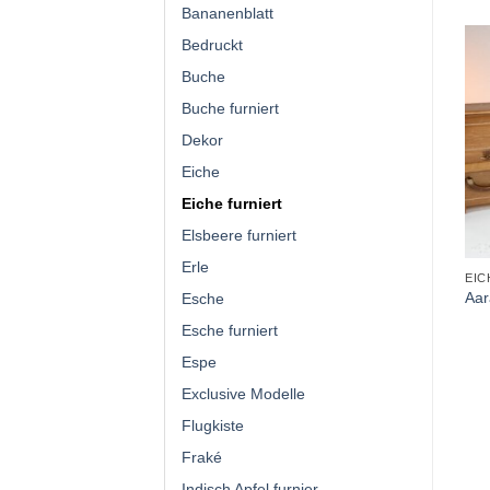
Bananenblatt
Bedruckt
Buche
Buche furniert
Dekor
Eiche
Eiche furniert
Elsbeere furniert
Erle
EIC
Aa
Esche
Esche furniert
Espe
Exclusive Modelle
Flugkiste
Fraké
Indisch Apfel furnier