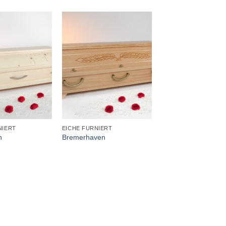
+
+
NIERT
EICHE FURNIERT
DEKOR
h
Bremerhaven
Wismar