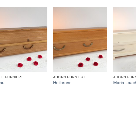
+
+
+
HE FURNIERT
AHORN FURNIERT
AHORN FUR
rau
Heilbronn
Maria Laac