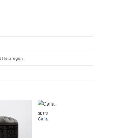
t Herzregen
+
+
SET'S
URNEN
Calla
Wickelschmuck Ros