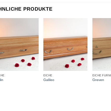
HNLICHE PRODUKTE
+
+
+
CHE
EICHE
EICHE FURN
lin
Galileo
Greven