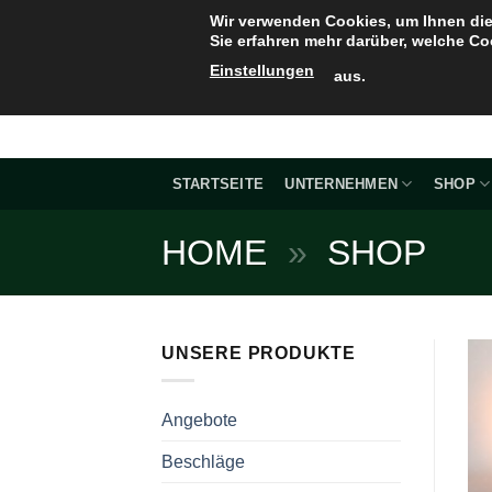
Zum
Wir verwenden Cookies, um Ihnen die
Inhalt
Sie erfahren mehr darüber, welche Co
springen
Einstellungen
aus.
STARTSEITE
UNTERNEHMEN
SHOP
HOME
»
SHOP
UNSERE PRODUKTE
Angebote
Beschläge