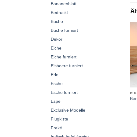
Bananenblatt
Ä
Bedruckt
Buche
Buche furniert
Dekor
Eiche
Eiche furniert
Elsbeere furniert
Erle
Esche
Esche furniert
BU
Ber
Espe
Exclusive Modelle
Flugkiste
Fraké
Indisch Apfel furnier