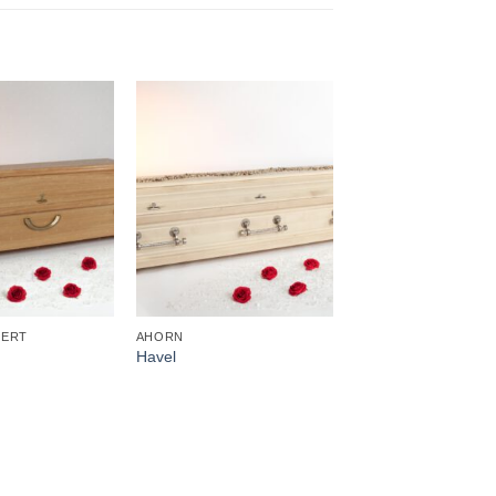
+
EICHE
Bauhaus
+
IERT
AHORN
Havel