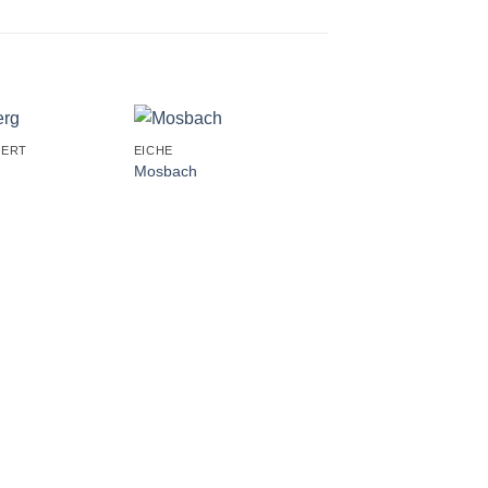
+
+
IERT
EICHE
EICHE FURNIERT
Mosbach
Schwaan