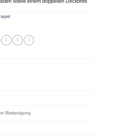
asten sowie einem doppelten Deckbrett
appel
on Blattprägung