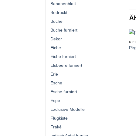
Bananenblatt
Bedruckt
Ä
Buche
Buche furniert
Dekor
KIE
Pir
Eiche
Eiche furniert
Elsbeere furniert
Erle
Esche
Esche furniert
Espe
Exclusive Modelle
Flugkiste
Fraké
Indisch Apfel furnier