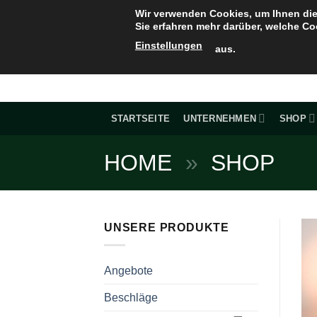
Zum
Wir verwenden Cookies, um Ihnen die
Inhalt
Sie erfahren mehr darüber, welche Co
springen
Einstellungen
aus.
STARTSEITE
UNTERNEHMEN
SHOP
HOME
»
SHOP
UNSERE PRODUKTE
Angebote
Beschläge