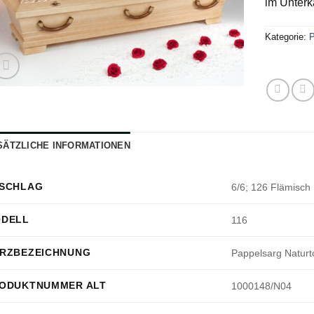
im Unterk
Kategorie:
P
SÄTZLICHE INFORMATIONEN
SCHLAG
6/6; 126 Flämisch
DELL
116
RZBEZEICHNUNG
Pappelsarg Naturt
ODUKTNUMMER ALT
1000148/N04