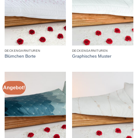
DECKENGARNITUREN
DECKENGARNITUREN
Blümchen Borte
Graphisches Muster
Angebot!