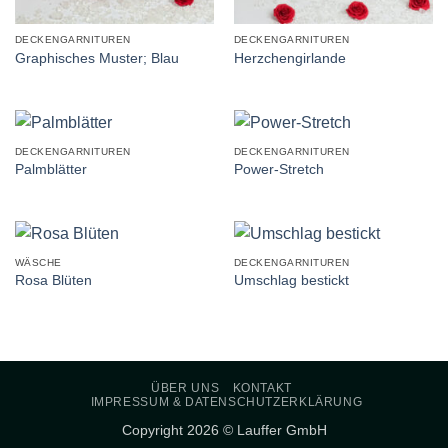
DECKENGARNITUREN
DECKENGARNITUREN
Graphisches Muster; Blau
Herzchengirlande
DECKENGARNITUREN
DECKENGARNITUREN
Palmblätter
Power-Stretch
WÄSCHE
DECKENGARNITUREN
Rosa Blüten
Umschlag bestickt
ÜBER UNS
KONTAKT
IMPRESSUM & DATENSCHUTZERKLÄRUNG
Copyright 2026 © Lauffer GmbH