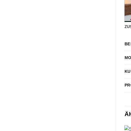
ZU
BE
MO
KU
PR
Ä