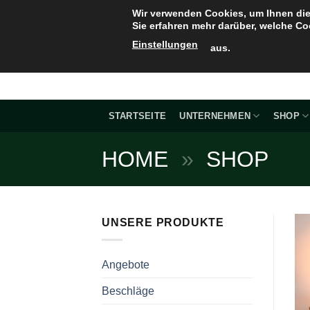
Zum
Wir verwenden Cookies, um Ihnen die
Inhalt
Sie erfahren mehr darüber, welche Co
springen
Einstellungen
aus.
STARTSEITE
UNTERNEHMEN
SHOP
HOME
»
SHOP
UNSERE PRODUKTE
Angebote
Beschläge