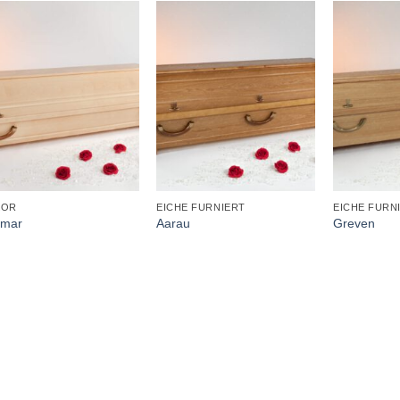
+
+
+
KOR
EICHE FURNIERT
EICHE FURN
smar
Aarau
Greven