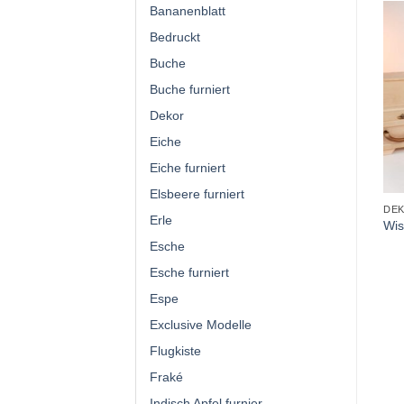
Bananenblatt
Bedruckt
Buche
Buche furniert
Dekor
Eiche
Eiche furniert
Elsbeere furniert
DE
Erle
Wi
Esche
Esche furniert
Espe
Exclusive Modelle
Flugkiste
Fraké
Indisch Apfel furnier