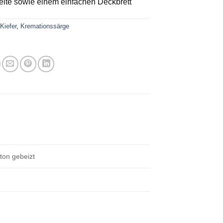
ite sowie einem einfachen Deckbrett
:
Kiefer
,
Kremationssärge
ton gebeizt