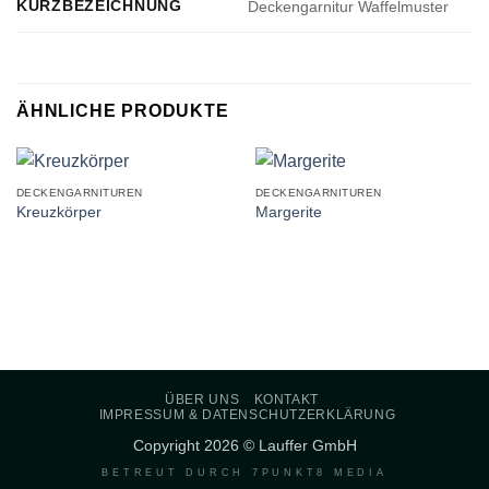
KURZBEZEICHNUNG
Deckengarnitur Waffelmuster
ÄHNLICHE PRODUKTE
DECKENGARNITUREN
DECKENGARNITUREN
Kreuzkörper
Margerite
ÜBER UNS
KONTAKT
IMPRESSUM & DATENSCHUTZERKLÄRUNG
Copyright 2026 © Lauffer GmbH
BETREUT DURCH
7PUNKT8 MEDIA