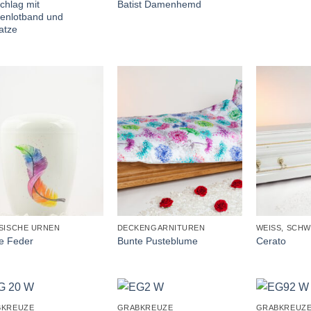
chlag mit
Batist Damenhemd
zenlotband und
atze
+
+
SISCHE URNEN
DECKENGARNITUREN
WEISS, SCHW
e Feder
Bunte Pusteblume
Cerato
+
+
BKREUZE
GRABKREUZE
GRABKREUZ