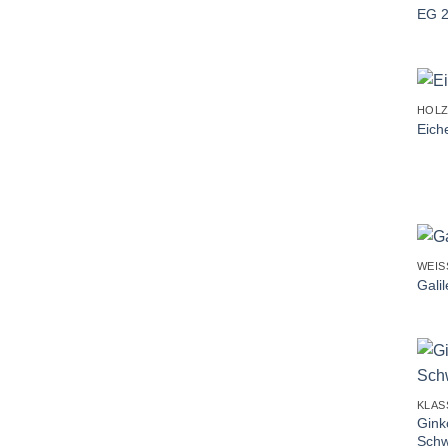
EG 
+
HOL
Eich
+
WEIS
Gali
+
KLAS
Gink
Schw