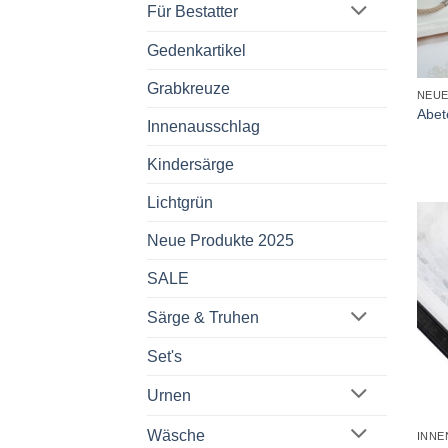
Für Bestatter
Gedenkartikel
+
Grabkreuze
NEUE
Abet
Innenausschlag
Kindersärge
Lichtgrün
Neue Produkte 2025
SALE
Särge & Truhen
Set's
Urnen
+
Wäsche
INNE