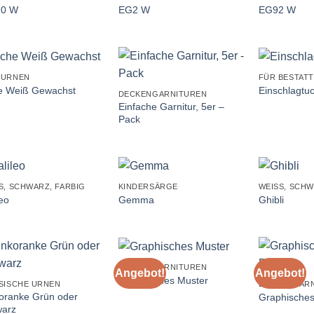
20 W
EG2 W
EG92 W
+
+
ZURNEN
FÜR BESTAT
e Weiß Gewachst
Einschlagtu
DECKENGARNITUREN
Einfache Garnitur, 5er –
Pack
+
+
S, SCHWARZ, FARBIG
KINDERSÄRGE
WEISS, SCHW
leo
Gemma
Ghibli
+
+
DECKENGARNITUREN
Angebot!
Angebot!
Graphisches Muster
SISCHE URNEN
DECKENGARN
oranke Grün oder
Graphisches
arz